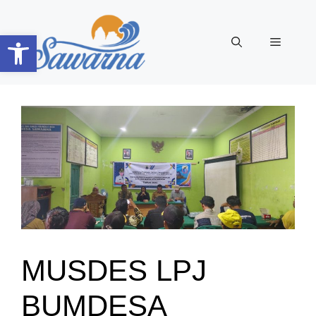
Langsung
ke
Open toolbar
Menu
isi
MUSDES LPJ
BUMDESA