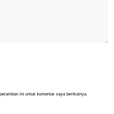
peramban ini untuk komentar saya berikutnya.